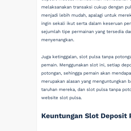
melaksanakan transaksi cukup dengan pul
menjadi lebih mudah, apalagi untuk merek
ingin sekali ikut serta dalam keseruan pe
sejumlah tipe permainan yang tersedia d
menyenangkan.
Juga ketinggalan, slot pulsa tanpa potonga
pemain. Menggunakan slot ini, setiap dep
potongan, sehingga pemain akan mendapatka
merupakan alasan yang menguntungkan bag
taruhan mereka, dan slot pulsa tanpa pot
website slot pulsa.
Keuntungan Slot Deposit