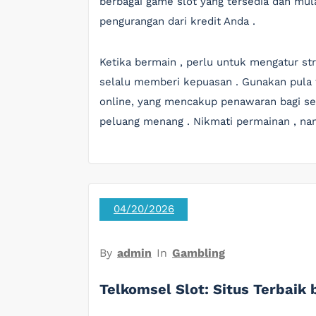
berbagai game slot yang tersedia dan mu
pengurangan dari kredit Anda .
Ketika bermain , perlu untuk mengatur s
selalu memberi kepuasan . Gunakan pula f
online, yang mencakup penawaran bagi se
peluang menang . Nikmati permainan , nam
04/20/2026
By
admin
In
Gambling
Telkomsel Slot: Situs Terbaik 