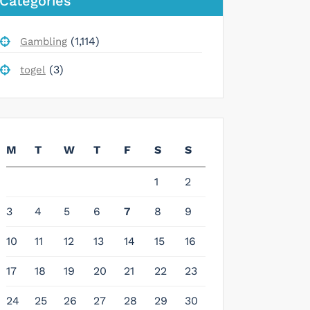
Categories
(1,114)
Gambling
(3)
togel
M
T
W
T
F
S
S
1
2
3
4
5
6
7
8
9
10
11
12
13
14
15
16
17
18
19
20
21
22
23
24
25
26
27
28
29
30