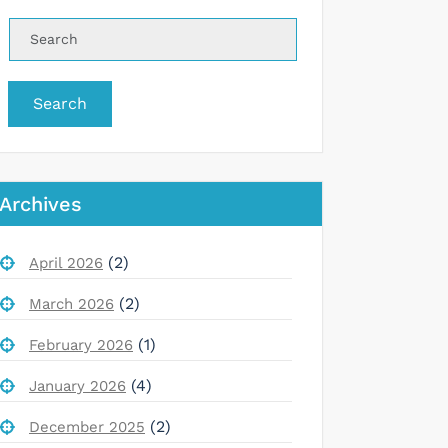
Search
Archives
(2)
April 2026
(2)
March 2026
(1)
February 2026
(4)
January 2026
(2)
December 2025