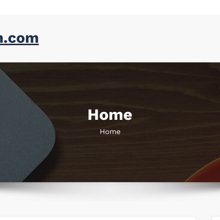
m.com
Home
Home