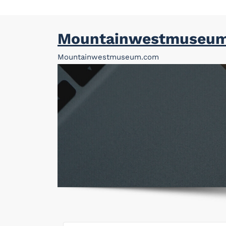
Skip
Mountainwestmuseu
to
content
Mountainwestmuseum.com