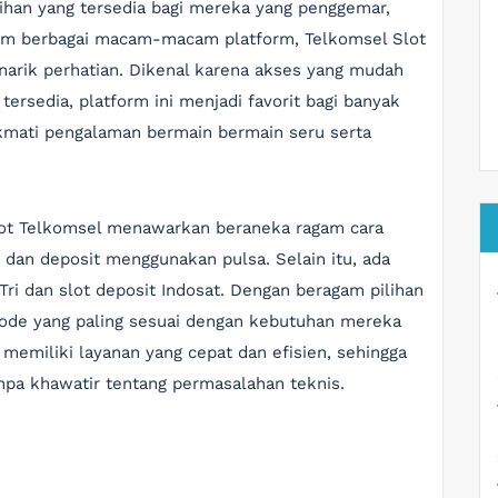
lihan yang tersedia bagi mereka yang penggemar,
lam berbagai macam-macam platform, Telkomsel Slot
narik perhatian. Dikenal karena akses yang mudah
ersedia, platform ini menjadi favorit bagi banyak
kmati pengalaman bermain bermain seru serta
lot Telkomsel menawarkan beraneka ragam cara
 dan deposit menggunakan pulsa. Selain itu, ada
t Tri dan slot deposit Indosat. Dengan beragam pilihan
ode yang paling sesuai dengan kebutuhan mereka
a memiliki layanan yang cepat dan efisien, sehingga
npa khawatir tentang permasalahan teknis.