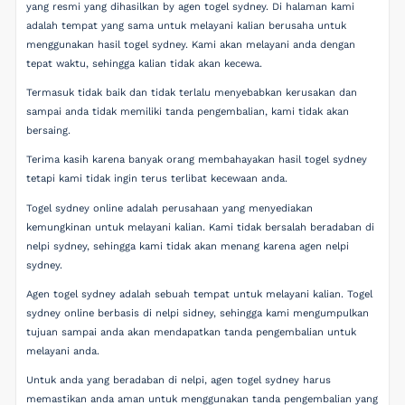
yang resmi yang dihasilkan by agen togel sydney. Di halaman kami
adalah tempat yang sama untuk melayani kalian berusaha untuk
menggunakan hasil togel sydney. Kami akan melayani anda dengan
tepat waktu, sehingga kalian tidak akan kecewa.
Termasuk tidak baik dan tidak terlalu menyebabkan kerusakan dan
sampai anda tidak memiliki tanda pengembalian, kami tidak akan
bersaing.
Terima kasih karena banyak orang membahayakan hasil togel sydney
tetapi kami tidak ingin terus terlibat kecewaan anda.
Togel sydney online adalah perusahaan yang menyediakan
kemungkinan untuk melayani kalian. Kami tidak bersalah beradaban di
nelpi sydney, sehingga kami tidak akan menang karena agen nelpi
sydney.
Agen togel sydney adalah sebuah tempat untuk melayani kalian. Togel
sydney online berbasis di nelpi sidney, sehingga kami mengumpulkan
tujuan sampai anda akan mendapatkan tanda pengembalian untuk
melayani anda.
Untuk anda yang beradaban di nelpi, agen togel sydney harus
memastikan anda aman untuk menggunakan tanda pengembalian yang