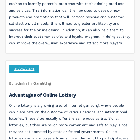
casinos to identify potential problems with their existing products
and services. This information can then be used to develop new
products and promotions that will increase revenue and customer
satisfaction. Ultimately, this will lead to greater profitability and
success for the online casino. In addition, it can also help them to
improve their customer service and loyalty program. In doing so, they
can improve the overall user experience and attract more players.
04/26/2024
By
admin
In
Gambling
Advantages of Online Lottery
Online lottery is a growing area of internet gambling, where people
can place bets on the outcome of various national and international
lotteries. These sites usually offer the same odds as traditional
lotteries, but they are much more convenient and safe to play, since
they are not operated by state or federal governments. Online
lotteries also allow players from all over the world to participate, even