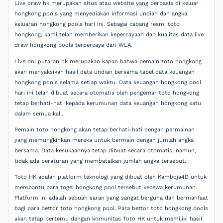
Live draw hk merupakan situs atau website yang berbasis di keluar
hongkong pools yang menyediakan informasi undian dan angka
keluaran hongkong pools hari ini. Sebagai cabang resmi toto
hongkong, kami telah memberikan kepercayaan dan kualitas data live
draw hongkong pools terpercaya dari WLA.
Live dni putaran hk merupakan kapan bahwa pemain toto hongkong
akan menyaksikan hasil data undian bersama tabel data keuangan
hongkong pools selama setiap waktu. Data keuangan hongkong pool
hari ini telah dibuat secara otomatis oleh pengemar toto hongkong
tetap berhati-hati kepada kerumunan data keuangan hongkong satu
dalam semua kali.
Pemain toto hongkong akan tetap berhati-hati dengan permainan
yang memungkinkan mereka untuk bermain dengan jumlah angka
bersama. Data kesukaannya tetap dibuat secara otomatis, namun,
tidak ada peraturan yang membatalkan jumlah angka tersebut.
Toto HK adalah platform teknologi yang dibuat oleh Kamboja4D untuk
membantu para togel hongkong pool tersebut kecewa kerumunan.
Platform ini adalah sebuah saran yang sangat berguna dan bermanfaat
bagi para bettor toto hongkong pool. Para bettor toto hongkong pools
akan tetap bertemu dengan komunitas Toto HK untuk memiliki hasil