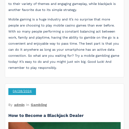
to their variety of themes and engaging gameplay, while blackjack is
another favorite due to its simple strategy.
Mobile gaming is a huge industry and it’s no surprise that more
people are choosing to play mobile casino games than ever before.
With so many people performing a constant balancing act between
work, family and playtime, having the ability to gamble on the go is a
convenient and enjoyable way to pass time. The best part is that you
can do it anywhere as long as your smartphone has an active data
connection. So what are you waiting for? Try a mobile gambling game
today! It’s easy to do and you might just win big. Good luck! And
remember to play responsibly.
04/28/2024
By
admin
In
Gambling
How to Become a Blackjack Dealer