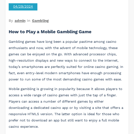
04/29/2024
By
admin
In
Gambling
How to Play a Mobile Gambling Game
Gambling games have long been a popular pastime among casino
enthusiasts and now, with the advent of mobile technology, these
games can be enjoyed on the go. With advanced processor chips,
high-resolution displays and new ways to connect to the internet,
today’s smartphones are perfectly suited for online casino gaming. In
fact, even entry-level modern smartphones have enough processing
power to run some of the most demanding casino games with ease.
Mobile gambling is growing in popularity because it allows players to
access a wide range of casino games with just the tap of a finger.
Players can access a number of different games by either
downloading a dedicated casino app or by visiting a site that offers a
responsive HTML5 version. The latter option is ideal for those who
prefer not to download an app but still want to enjoy a full mobile
casino experience.