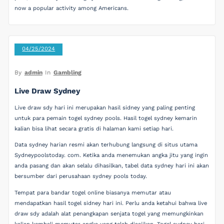
now a popular activity among Americans.
04/25/2024
By
admin
In
Gambling
Live Draw Sydney
Live draw sdy hari ini merupakan hasil sidney yang paling penting
untuk para pemain togel sydney pools. Hasil togel sydney kemarin
kalian bisa lihat secara gratis di halaman kami setiap hari.
Data sydney harian resmi akan terhubung langsung di situs utama
Sydneypoolstoday. com. Ketika anda menemukan angka jitu yang ingin
anda pasang dan akan selalu dihasilkan, tabel data sydney hari ini akan
bersumber dari perusahaan sydney pools today.
Tempat para bandar togel online biasanya memutar atau
mendapatkan hasil togel sidney hari ini. Perlu anda ketahui bahwa live
draw sdy adalah alat penangkapan senjata togel yang memungkinkan