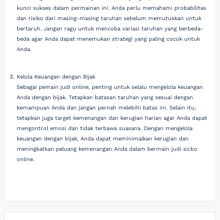
kunci sukses dalam permainan ini. Anda perlu memahami probabilitas
dan risiko dari masing-masing taruhan sebelum memutuskan untuk
bertaruh. Jangan ragu untuk mencoba variasi taruhan yang berbeda-
beda agar Anda dapat menemukan strategi yang paling cocok untuk
Anda.
Kelola Keuangan dengan Bijak
Sebagai pemain judi online, penting untuk selalu mengelola keuangan
Anda dengan bijak. Tetapkan batasan taruhan yang sesuai dengan
kemampuan Anda dan jangan pernah melebihi batas ini. Selain itu,
tetapkan juga target kemenangan dan kerugian harian agar Anda dapat
mengontrol emosi dan tidak terbawa suasana. Dengan mengelola
keuangan dengan bijak, Anda dapat meminimalkan kerugian dan
meningkatkan peluang kemenangan Anda dalam bermain judi sicbo
online.