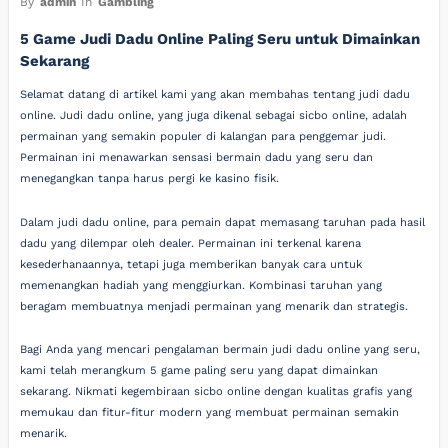
By
admin
In
Gambling
5 Game Judi Dadu Online Paling Seru untuk Dimainkan
Sekarang
Selamat datang di artikel kami yang akan membahas tentang judi dadu
online. Judi dadu online, yang juga dikenal sebagai sicbo online, adalah
permainan yang semakin populer di kalangan para penggemar judi.
Permainan ini menawarkan sensasi bermain dadu yang seru dan
menegangkan tanpa harus pergi ke kasino fisik.
Dalam judi dadu online, para pemain dapat memasang taruhan pada hasil
dadu yang dilempar oleh dealer. Permainan ini terkenal karena
kesederhanaannya, tetapi juga memberikan banyak cara untuk
memenangkan hadiah yang menggiurkan. Kombinasi taruhan yang
beragam membuatnya menjadi permainan yang menarik dan strategis.
Bagi Anda yang mencari pengalaman bermain judi dadu online yang seru,
kami telah merangkum 5 game paling seru yang dapat dimainkan
sekarang. Nikmati kegembiraan sicbo online dengan kualitas grafis yang
memukau dan fitur-fitur modern yang membuat permainan semakin
menarik.