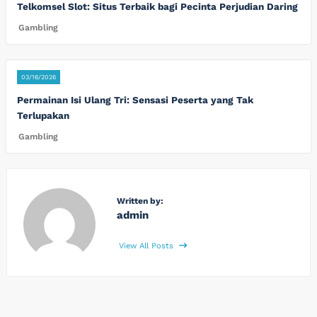
Telkomsel Slot: Situs Terbaik bagi Pecinta Perjudian Daring
Gambling
03/16/2026
Permainan Isi Ulang Tri: Sensasi Peserta yang Tak
Terlupakan
Gambling
Written by:
admin
View All Posts