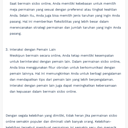
Saat bermain sicbo online, Anda memiliki kebebasan untuk memilih
meja permainan yang sesuai dengan preferensi atau tingkat keahlian
Anda. Selain itu, Anda juga bisa memilih jenis taruhan yang ingin Anda
pasang. Hal ini memberikan fleksibilitas yang lebih besar dalam
merencanakan strategi permainan dan jumlah taruhan yang ingin Anda
pasang.
Interaksi dengan Pemain Lain
Meskipun bermain secara online, Anda tetap memiliki kesempatan
untuk berinteraksi dengan pemain lain. Dalam permainan sicbo online,
Anda bisa menggunakan fitur obrolan untuk berkomunikasi dengan
pemain lainnya. Hal ini memungkinkan Anda untuk berbagi pengalaman
dan mendapatkan tips dari pemain lain yang lebih berpengalaman.
Interaksi dengan pemain lain juga dapat meningkatkan kebersamaan
dan kepuasan dalam bermain sicbo online.
Dengan segala kelebihan yang dimiliki, tidak heran jika permainan sicbo
online semakin populer dan diminati oleh banyak orang. Kelebihan-
kelebihan tersebut membuat permainan ini semakin seru dan menarik