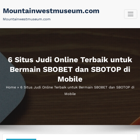
Skip
Mountainwestmuseum.com
to
content
Mountainwestmuseum.com
6 Situs Judi Online Terbaik untuk
Bermain SBOBET dan SBOTOP di
Mobile
Home
»
6 Situs Judi Online Terbaik untuk Bermain SBOBET dan SBOTOP di
Mobile