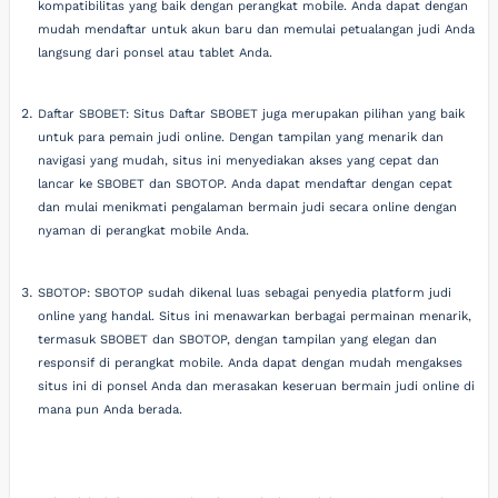
kompatibilitas yang baik dengan perangkat mobile. Anda dapat dengan
mudah mendaftar untuk akun baru dan memulai petualangan judi Anda
langsung dari ponsel atau tablet Anda.
Daftar SBOBET: Situs Daftar SBOBET juga merupakan pilihan yang baik
untuk para pemain judi online. Dengan tampilan yang menarik dan
navigasi yang mudah, situs ini menyediakan akses yang cepat dan
lancar ke SBOBET dan SBOTOP. Anda dapat mendaftar dengan cepat
dan mulai menikmati pengalaman bermain judi secara online dengan
nyaman di perangkat mobile Anda.
SBOTOP: SBOTOP sudah dikenal luas sebagai penyedia platform judi
online yang handal. Situs ini menawarkan berbagai permainan menarik,
termasuk SBOBET dan SBOTOP, dengan tampilan yang elegan dan
responsif di perangkat mobile. Anda dapat dengan mudah mengakses
situs ini di ponsel Anda dan merasakan keseruan bermain judi online di
mana pun Anda berada.