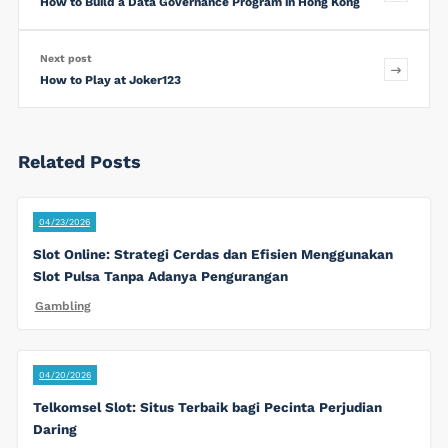
How to Build a Data Governance Program in Hong Kong
Next post
How to Play at Joker123
Related Posts
04/23/2026
Slot Online: Strategi Cerdas dan Efisien Menggunakan
Slot Pulsa Tanpa Adanya Pengurangan
Gambling
04/20/2026
Telkomsel Slot: Situs Terbaik bagi Pecinta Perjudian
Daring