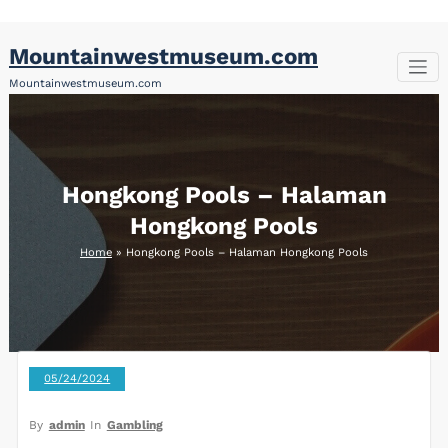
Skip
Mountainwestmuseum.com
to
content
Mountainwestmuseum.com
Hongkong Pools – Halaman
Hongkong Pools
Home
»
Hongkong Pools – Halaman Hongkong Pools
05/24/2024
By
admin
In
Gambling