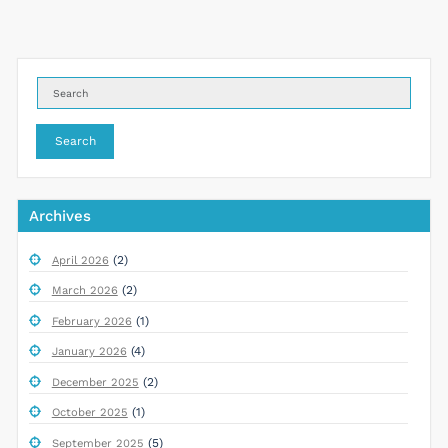
Search
Archives
(2)
April 2026
(2)
March 2026
(1)
February 2026
(4)
January 2026
(2)
December 2025
(1)
October 2025
(5)
September 2025