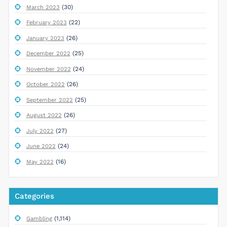
(30)
March 2023
(22)
February 2023
(26)
January 2023
(25)
December 2022
(24)
November 2022
(26)
October 2022
(25)
September 2022
(26)
August 2022
(27)
July 2022
(24)
June 2022
(16)
May 2022
Categories
(1,114)
Gambling