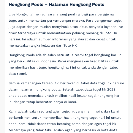
Hongkong Pools – Halaman Hongkong Pools
Live Hongkong menjadi sarana yang penting bagi para penggemar
togel untuk memantau perkembangan mereka. Para penggemar togel
juga dapat dengan mudah menyimak situs-situs penyedia layanan live
draw terpercaya untuk memanfaatkan peluang menang di Toto HK
hari ini. Ini adalah sumber informasi yang akurat dan cepat untuk
memaksakan angka keluaran dari Toto HK.
Hongkong Pools adalah salah satu situs resmi togel hongkong hari ini
yang berkualitas di Indonesia. Kami menguasakan kredibilitas untuk
memberikan hasil togel hongkong hari ini untuk anda dengan tabel
data resmi.
Semua kemenangan tersebut diberitakan di tabel data togel hk hari ini
dalam halaman hongkong pools. Setelah tabel data togel hk 2023,
anda dapat memaksa untuk melihat hasil keluar togel hongkong hari
ini dengan tetap keberatan hanya di kami.
Kami adalah salah seorang agen togel hk yang memimpin, dan kami
berkomitmen untuk memberikan hasil hongkong togel hari ini untuk
anda. Kami tidak dapat tetap bersaing sama dengan agen togel hk
terpercaya yang tidak tahu adalah agen yang berbasis di kota-kota