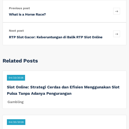
Previous post
What is a Horse Race?
Next post
RTP Slot Gacor: Keberuntungan di Balik RTP Slot Online
Related Posts
04/23/2026
Slot Online: Strategi Cerdas dan Efisien Menggunakan Slot
Pulsa Tanpa Adanya Pengurangan
Gambling
04/20/2026