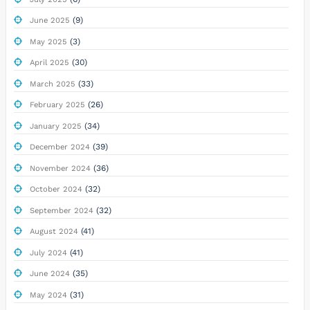
(9)
June 2025
(3)
May 2025
(30)
April 2025
(33)
March 2025
(26)
February 2025
(34)
January 2025
(39)
December 2024
(36)
November 2024
(32)
October 2024
(32)
September 2024
(41)
August 2024
(41)
July 2024
(35)
June 2024
(31)
May 2024