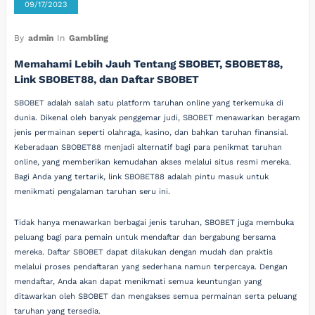
09/17/2023
By
admin
In
Gambling
Memahami Lebih Jauh Tentang SBOBET, SBOBET88,
Link SBOBET88, dan Daftar SBOBET
SBOBET adalah salah satu platform taruhan online yang terkemuka di
dunia. Dikenal oleh banyak penggemar judi, SBOBET menawarkan beragam
jenis permainan seperti olahraga, kasino, dan bahkan taruhan finansial.
Keberadaan SBOBET88 menjadi alternatif bagi para penikmat taruhan
online, yang memberikan kemudahan akses melalui situs resmi mereka.
Bagi Anda yang tertarik, link SBOBET88 adalah pintu masuk untuk
menikmati pengalaman taruhan seru ini.
Tidak hanya menawarkan berbagai jenis taruhan, SBOBET juga membuka
peluang bagi para pemain untuk mendaftar dan bergabung bersama
mereka. Daftar SBOBET dapat dilakukan dengan mudah dan praktis
melalui proses pendaftaran yang sederhana namun terpercaya. Dengan
mendaftar, Anda akan dapat menikmati semua keuntungan yang
ditawarkan oleh SBOBET dan mengakses semua permainan serta peluang
taruhan yang tersedia.