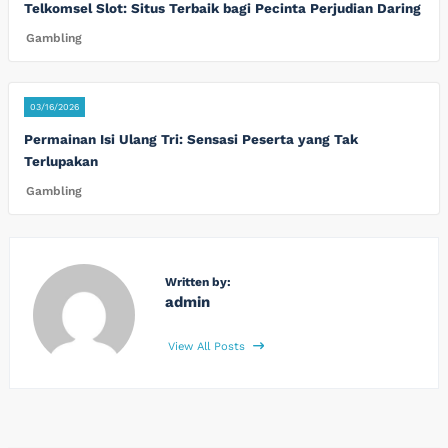
Telkomsel Slot: Situs Terbaik bagi Pecinta Perjudian Daring
Gambling
03/16/2026
Permainan Isi Ulang Tri: Sensasi Peserta yang Tak
Terlupakan
Gambling
Written by:
admin
View All Posts