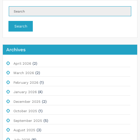
Search
Archives
(2)
April 2026
(2)
March 2026
(1)
February 2026
(4)
January 2026
(2)
December 2025
(1)
October 2025
(5)
September 2025
(3)
August 2025
(6)
July 2025