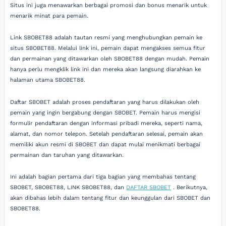
Situs ini juga menawarkan berbagai promosi dan bonus menarik untuk
menarik minat para pemain.
Link SBOBET88 adalah tautan resmi yang menghubungkan pemain ke
situs SBOBET88. Melalui link ini, pemain dapat mengakses semua fitur
dan permainan yang ditawarkan oleh SBOBET88 dengan mudah. Pemain
hanya perlu mengklik link ini dan mereka akan langsung diarahkan ke
halaman utama SBOBET88.
Daftar SBOBET adalah proses pendaftaran yang harus dilakukan oleh
pemain yang ingin bergabung dengan SBOBET. Pemain harus mengisi
formulir pendaftaran dengan informasi pribadi mereka, seperti nama,
alamat, dan nomor telepon. Setelah pendaftaran selesai, pemain akan
memiliki akun resmi di SBOBET dan dapat mulai menikmati berbagai
permainan dan taruhan yang ditawarkan.
Ini adalah bagian pertama dari tiga bagian yang membahas tentang
SBOBET, SBOBET88, LINK SBOBET88, dan
DAFTAR SBOBET
. Berikutnya,
akan dibahas lebih dalam tentang fitur dan keunggulan dari SBOBET dan
SBOBET88.