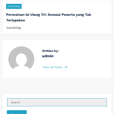
03/16/2026
Permainan Isi Ulang Tri: Sensasi Peserta yang Tak
Terlupakan
Gambling
Written by:
admin
View All Posts