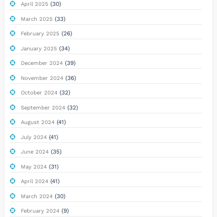
(30)
April 2025
(33)
March 2025
(26)
February 2025
(34)
January 2025
(39)
December 2024
(36)
November 2024
(32)
October 2024
(32)
September 2024
(41)
August 2024
(41)
July 2024
(35)
June 2024
(31)
May 2024
(41)
April 2024
(30)
March 2024
(9)
February 2024