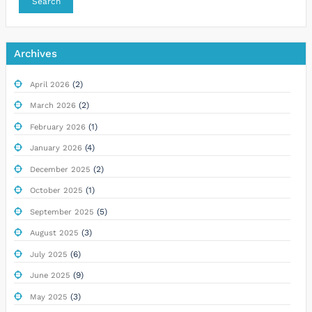
Search
Archives
(2)
April 2026
(2)
March 2026
(1)
February 2026
(4)
January 2026
(2)
December 2025
(1)
October 2025
(5)
September 2025
(3)
August 2025
(6)
July 2025
(9)
June 2025
(3)
May 2025