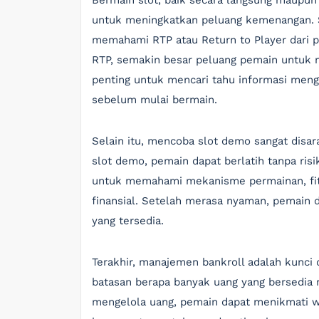
Bermain slot, baik secara langsung maupun
untuk meningkatkan peluang kemenangan. S
memahami RTP atau Return to Player dari pe
RTP, semakin besar peluang pemain untuk 
penting untuk mencari tahu informasi meng
sebelum mulai bermain.
Selain itu, mencoba slot demo sangat dis
slot demo, pemain dapat berlatih tanpa ri
untuk memahami mekanisme permainan, fitu
finansial. Setelah merasa nyaman, pemain d
yang tersedia.
Terakhir, manajemen bankroll adalah kunci
batasan berapa banyak uang yang bersedia
mengelola uang, pemain dapat menikmati w