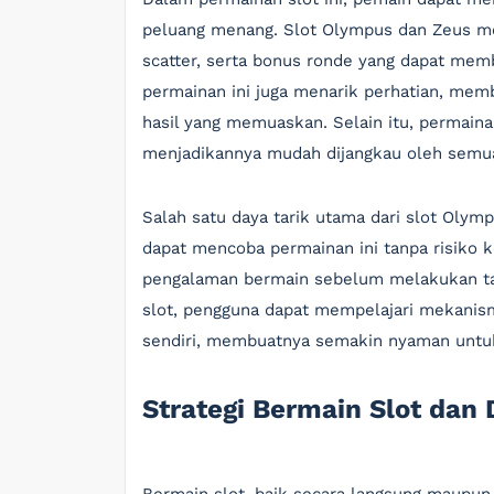
peluang menang. Slot Olympus dan Zeus me
scatter, serta bonus ronde yang dapat mem
permainan ini juga menarik perhatian, me
hasil yang memuaskan. Selain itu, permainan
menjadikannya mudah dijangkau oleh semua
Salah satu daya tarik utama dari slot Olym
dapat mencoba permainan ini tanpa risiko 
pengalaman bermain sebelum melakukan ta
slot, pengguna dapat mempelajari mekani
sendiri, membuatnya semakin nyaman untuk 
Strategi Bermain Slot dan