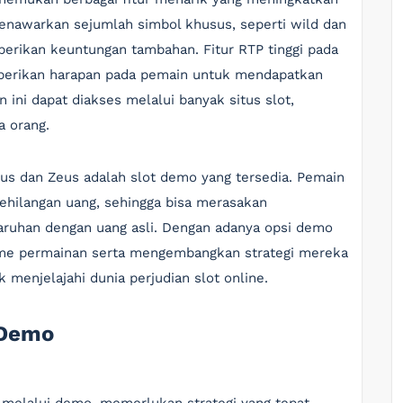
nawarkan sejumlah simbol khusus, seperti wild dan
berikan keuntungan tambahan. Fitur RTP tinggi pada
mberikan harapan pada pemain untuk mendapatkan
 ini dapat diakses melalui banyak situs slot,
 orang.
pus dan Zeus adalah slot demo yang tersedia. Pemain
kehilangan uang, sehingga bisa merasakan
ruhan dengan uang asli. Dengan adanya opsi demo
sme permainan serta mengembangkan strategi mereka
menjelajahi dunia perjudian slot online.
 Demo