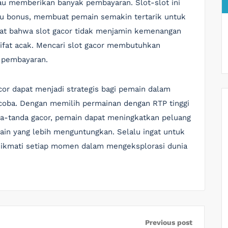
u memberikan banyak pembayaran. Slot-slot ini
tau bonus, membuat pemain semakin tertarik untuk
at bahwa slot gacor tidak menjamin kemenangan
sifat acak. Mencari slot gacor membutuhkan
 pembayaran.
cor dapat menjadi strategis bagi pemain dalam
oba. Dengan memilih permainan dengan RTP tinggi
a-tanda gacor, pemain dapat meningkatkan peluang
n yang lebih menguntungkan. Selalu ingat untuk
nikmati setiap momen dalam mengeksplorasi dunia
Previous post