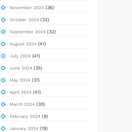
(36)
November 2024
(32)
October 2024
(32)
September 2024
(41)
August 2024
(41)
July 2024
(35)
June 2024
(31)
May 2024
(41)
April 2024
(30)
March 2024
(9)
February 2024
(19)
January 2024