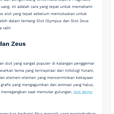
 uang. Ini adalah cara yang tepat untuk memahami
s slot yang tepat sebelum memutuskan untuk
 lebih dalam tentang Slot Olympus dan Slot Zeus
 raih!
dan Zeus
n slot yang sangat populer di kalangan penggemar
arkan tema yang terinspirasi dari mitologi Yunani,
s dan elemen-elemen yang mencerminkan kekayaan
 grafis yang mengagumkan dan animasi yang halus,
g menegangkan saat memutar gulungan.
slot demo
enemukan berbagai fitur menarik yang meningkatkan