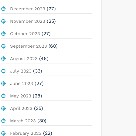
(27)
December 2023
(25)
November 2023
(27)
October 2023
(60)
September 2023
(46)
August 2023
(33)
July 2023
(27)
June 2023
(28)
May 2023
(25)
April 2023
(30)
March 2023
(22)
February 2023