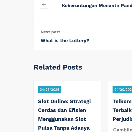
Keberuntungan Menanti: Pandu
Next post
What is the Lottery?
Related Posts
04/23/2026
04/20/202
Slot Online: Strategi
Telkoms
Cerdas dan Efisien
Terbaik
Menggunakan Slot
Perjudi
Pulsa Tanpa Adanya
Gambli