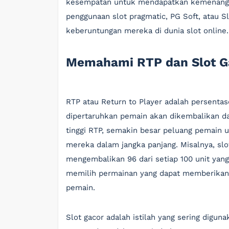
kesempatan untuk mendapatkan kemenangan
penggunaan slot pragmatic, PG Soft, atau
keberuntungan mereka di dunia slot online.
Memahami RTP dan Slot G
RTP atau Return to Player adalah persent
dipertaruhkan pemain akan dikembalikan d
tinggi RTP, semakin besar peluang pemain 
mereka dalam jangka panjang. Misalnya, slo
mengembalikan 96 dari setiap 100 unit yan
memilih permainan yang dapat memberikan
pemain.
Slot gacor adalah istilah yang sering dig