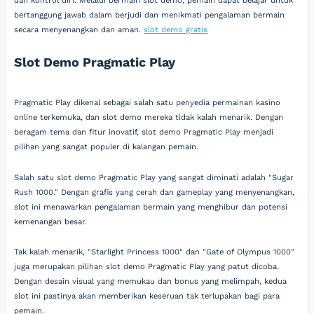
dan kontrol diri. Melalui bermain slot demo, pemain dapat belajar untuk
bertanggung jawab dalam berjudi dan menikmati pengalaman bermain
secara menyenangkan dan aman.
slot demo gratis
Slot Demo Pragmatic Play
Pragmatic Play dikenal sebagai salah satu penyedia permainan kasino
online terkemuka, dan slot demo mereka tidak kalah menarik. Dengan
beragam tema dan fitur inovatif, slot demo Pragmatic Play menjadi
pilihan yang sangat populer di kalangan pemain.
Salah satu slot demo Pragmatic Play yang sangat diminati adalah "Sugar
Rush 1000." Dengan grafis yang cerah dan gameplay yang menyenangkan,
slot ini menawarkan pengalaman bermain yang menghibur dan potensi
kemenangan besar.
Tak kalah menarik, "Starlight Princess 1000" dan "Gate of Olympus 1000"
juga merupakan pilihan slot demo Pragmatic Play yang patut dicoba.
Dengan desain visual yang memukau dan bonus yang melimpah, kedua
slot ini pastinya akan memberikan keseruan tak terlupakan bagi para
pemain.