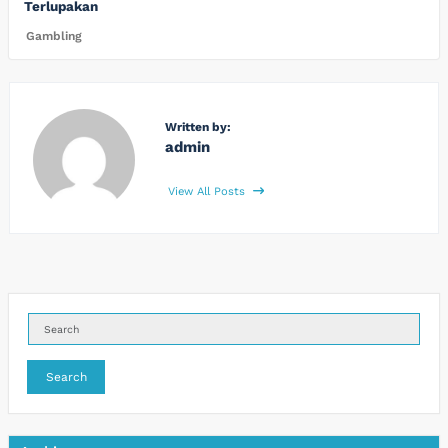
Terlupakan
Gambling
Written by:
admin
View All Posts
Search