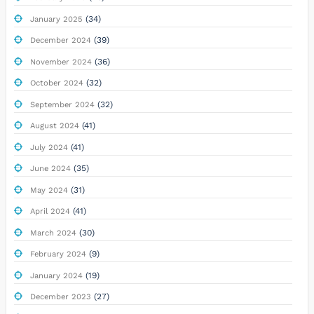
(34)
January 2025
(39)
December 2024
(36)
November 2024
(32)
October 2024
(32)
September 2024
(41)
August 2024
(41)
July 2024
(35)
June 2024
(31)
May 2024
(41)
April 2024
(30)
March 2024
(9)
February 2024
(19)
January 2024
(27)
December 2023