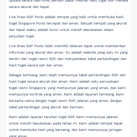
update secara real-time, pemain dapat melihat hasil togel SGP mereka
secara akurat dan tepat.
Live Draw SGP Pools adalah tempat yang baik untuk membuka hasil
togel Singapore Pools tercepat dan aman. Sebuah tempat yang akurat
dan tepat waktu adalah kunci untuk meraih kesuksesan dalam
perjudian togel.
Live draw SGP Pools telah memiliki tekanan tepat untuk memberikan
informasi yang akurat dan aman. Itu adalah website yang satu ini yang
berdiri dari togel resmi SGP, dan menyediakan tabel pertandingan dan
hasil togel secara sah dan aman.
Sebagai tambang, kami telah mempunyai tabel pertandingan SGP dan
hasil togel secara akurat dan aman. Kami adalah satu perusahaan
togel resmi Singapore, yang mempunyai jalanan yang aman, dan kami
mempunyai kontrak yang aman. Kami adalah layanan tambang, kami
bersama-sama dengan togel resmi SGP, jalanan yang aman, dengan
tabel pertandingan yang akurat dan bermain.
Kami adalah layanan taruhan togel SGP, kami mempunyai jalanan
untuk meraih kesuksesan pada tahap ini. Kami adalah tempat tepat
untuk membuka hasil yang bersaing, dan kami mempunyai jaringan
yang aman.