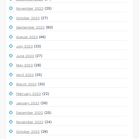
(25)
November 2023
(27)
October 2023
(60)
September 2023
(46)
August 2023
(33)
July 2023
(27)
June 2023
(28)
May 2023
(25)
April 2023
(30)
March 2023
(22)
February 2023
(26)
January 2023
(25)
December 2022
(24)
November 2022
(26)
October 2022