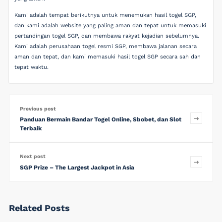
Kami adalah tempat berikutnya untuk menemukan hasil togel SGP,
dan kami adalah website yang paling aman dan tepat untuk memasuki
pertandingan togel SGP, dan membawa rakyat kejadian sebelumnya.
Kami adalah perusahaan togel resmi SGP, membawa jalanan secara
aman dan tepat, dan kami memasuki hasil togel SGP secara sah dan
tepat waktu.
Previous post
Panduan Bermain Bandar Togel Online, Sbobet, dan Slot
Terbaik
Next post
SGP Prize – The Largest Jackpot in Asia
Related Posts