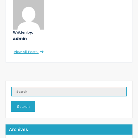
Written by:
admin
View All Posts
Search
Archives