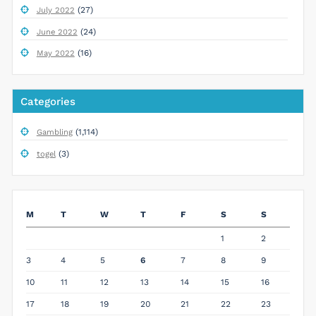
(27)
July 2022
(24)
June 2022
(16)
May 2022
Categories
(1,114)
Gambling
(3)
togel
M
T
W
T
F
S
S
1
2
3
4
5
6
7
8
9
10
11
12
13
14
15
16
17
18
19
20
21
22
23