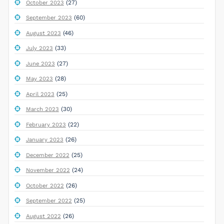
(27)
October 2023
(60)
September 2023
(46)
August 2023
(33)
July 2023
(27)
June 2023
(28)
May 2023
(25)
April 2023
(30)
March 2023
(22)
February 2023
(26)
January 2023
(25)
December 2022
(24)
November 2022
(26)
October 2022
(25)
September 2022
(26)
August 2022