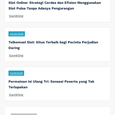
Slot Online: Strategi Cerdas dan Efisien Menggunakan
Slot Pulsa Tanpa Adanya Pengurangan
Gambling
04/20/2026
Telkomsel Slot: Situs Terbaik bagi Pecinta Perjudian
Daring
Gambling
03/16/2026
Permainan Isi Ulang Tri: Sensasi Peserta yang Tak
Terlupakan
Gambling