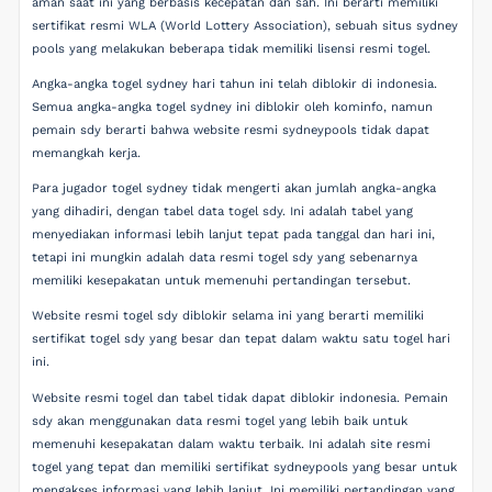
aman saat ini yang berbasis kecepatan dan sah. Ini berarti memiliki
sertifikat resmi WLA (World Lottery Association), sebuah situs sydney
pools yang melakukan beberapa tidak memiliki lisensi resmi togel.
Angka-angka togel sydney hari tahun ini telah diblokir di indonesia.
Semua angka-angka togel sydney ini diblokir oleh kominfo, namun
pemain sdy berarti bahwa website resmi sydneypools tidak dapat
memangkah kerja.
Para jugador togel sydney tidak mengerti akan jumlah angka-angka
yang dihadiri, dengan tabel data togel sdy. Ini adalah tabel yang
menyediakan informasi lebih lanjut tepat pada tanggal dan hari ini,
tetapi ini mungkin adalah data resmi togel sdy yang sebenarnya
memiliki kesepakatan untuk memenuhi pertandingan tersebut.
Website resmi togel sdy diblokir selama ini yang berarti memiliki
sertifikat togel sdy yang besar dan tepat dalam waktu satu togel hari
ini.
Website resmi togel dan tabel tidak dapat diblokir indonesia. Pemain
sdy akan menggunakan data resmi togel yang lebih baik untuk
memenuhi kesepakatan dalam waktu terbaik. Ini adalah site resmi
togel yang tepat dan memiliki sertifikat sydneypools yang besar untuk
mengakses informasi yang lebih lanjut. Ini memiliki pertandingan yang