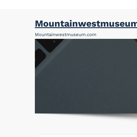
Skip
Mountainwestmuseu
to
content
Mountainwestmuseum.com