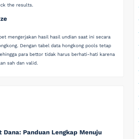
ck the results.
ize
et mengerjakan hasil hasil undian saat ini secara
ongkong. Dengan tabel data hongkong pools tetap
Sehingga para bettor tidak harus berhati-hati karena
an sah dan valid.
t Dana: Panduan Lengkap Menuju