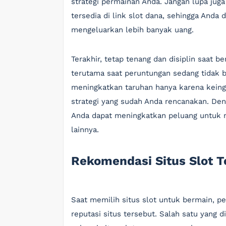
strategi permainan Anda. Jangan lupa ju
tersedia di link slot dana, sehingga And
mengeluarkan lebih banyak uang.
Terakhir, tetap tenang dan disiplin saat
terutama saat peruntungan sedang tidak 
meningkatkan taruhan hanya karena keingi
strategi yang sudah Anda rencanakan. Den
Anda dapat meningkatkan peluang untuk 
lainnya.
Rekomendasi Situs Slot T
Saat memilih situs slot untuk bermain, 
reputasi situs tersebut. Salah satu yang