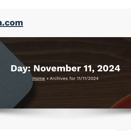
m.com
Day:
November 11, 2024
Home
»
Archives for 11/11/2024