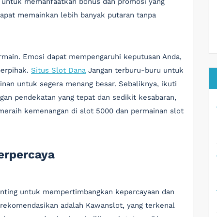
ga untuk memanfaatkan bonus dan promosi yang
a dapat memainkan lebih banyak putaran tanpa
 bermain. Emosi dapat mempengaruhi keputusan Anda,
berpihak.
Situs Slot Dana
Jangan terburu-buru untuk
nan untuk segera menang besar. Sebaliknya, ikuti
gan pendekatan yang tepat dan sedikit kesabaran,
meraih kemenangan di slot 5000 dan permainan slot
erpercaya
penting untuk mempertimbangkan kepercayaan dan
 direkomendasikan adalah Kawanslot, yang terkenal