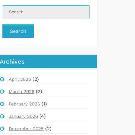
Search
Archives
(2)
April 2026
(2)
March 2026
(1)
February 2026
(4)
January 2026
(2)
December 2025