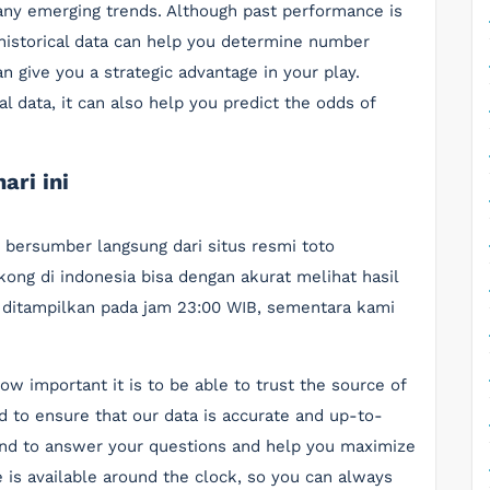
 any emerging trends. Although past performance is
g historical data can help you determine number
n give you a strategic advantage in your play.
cal data, it can also help you predict the odds of
ari ini
bersumber langsung dari situs resmi toto
ong di indonesia bisa dengan akurat melihat hasil
n ditampilkan pada jam 23:00 WIB, sementara kami
ow important it is to be able to trust the source of
 to ensure that our data is accurate and up-to-
 hand to answer your questions and help you maximize
e is available around the clock, so you can always