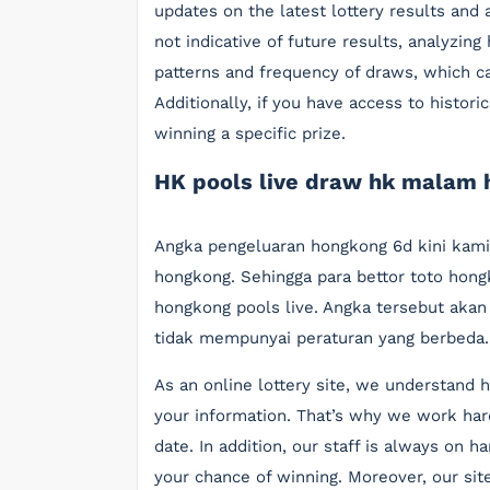
updates on the latest lottery results and
not indicative of future results, analyzin
patterns and frequency of draws, which ca
Additionally, if you have access to histori
winning a specific prize.
HK pools live draw hk malam h
Angka pengeluaran hongkong 6d kini kami 
hongkong. Sehingga para bettor toto hongk
hongkong pools live. Angka tersebut aka
tidak mempunyai peraturan yang berbeda.
As an online lottery site, we understand h
your information. That’s why we work hard
date. In addition, our staff is always on
your chance of winning. Moreover, our sit