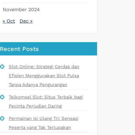
November 2024
« Oct
Dec »
Recent Posts
Slot Online: Strategi Cerdas dan
Efisien Menggunakan Slot Pulsa
Tanpa Adanya Pengurangan
Telkomsel Slot: Situs Terbaik bagi
Pecinta Perjudian Daring
Permainan Isi Ulang Tri: Sensasi
Peserta yang Tak Terlupakan