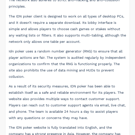
The network also adheres to strict anti-hacking and anti-collusion
principles.
The IDN poker client is designed to work on all types of desktop PCs,
and it doesn’t require a separate download. Its lobby interface is
simple and allows players to choose cash games or stakes without
any waiting lists or filters. It also supports multi-tabling, although the
network only allows one table per account.
Idn poker uses a random number generator (RNG) to ensure that all
player actions are fair. The system is audited regularly by independent
organizations to confirm that the RNG is functioning properly. The
site also prohibits the use of data mining and HUDs to prevent
collusion.
As a result of its security measures, IDN poker has been able to
establish itself as a safe and reliable environment for its players. The
website also provides multiple ways to contact customer support.
Players can reach out to customer support agents via email, live chat,
and phone. The team is available 24 hours a day to assist players
with any questions or concerns they may have.
The IDN poker website is fully translated into English, and the
company has a strong presence in Asia. However, the company has