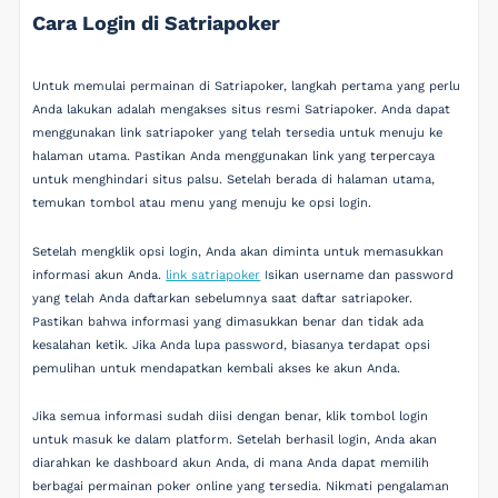
Cara Login di Satriapoker
Untuk memulai permainan di Satriapoker, langkah pertama yang perlu
Anda lakukan adalah mengakses situs resmi Satriapoker. Anda dapat
menggunakan link satriapoker yang telah tersedia untuk menuju ke
halaman utama. Pastikan Anda menggunakan link yang terpercaya
untuk menghindari situs palsu. Setelah berada di halaman utama,
temukan tombol atau menu yang menuju ke opsi login.
Setelah mengklik opsi login, Anda akan diminta untuk memasukkan
informasi akun Anda.
link satriapoker
Isikan username dan password
yang telah Anda daftarkan sebelumnya saat daftar satriapoker.
Pastikan bahwa informasi yang dimasukkan benar dan tidak ada
kesalahan ketik. Jika Anda lupa password, biasanya terdapat opsi
pemulihan untuk mendapatkan kembali akses ke akun Anda.
Jika semua informasi sudah diisi dengan benar, klik tombol login
untuk masuk ke dalam platform. Setelah berhasil login, Anda akan
diarahkan ke dashboard akun Anda, di mana Anda dapat memilih
berbagai permainan poker online yang tersedia. Nikmati pengalaman