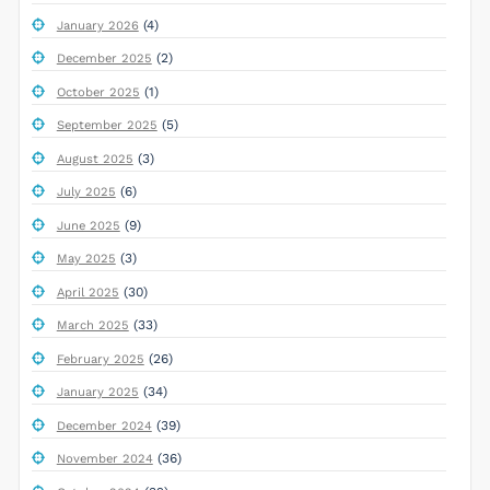
(4)
January 2026
(2)
December 2025
(1)
October 2025
(5)
September 2025
(3)
August 2025
(6)
July 2025
(9)
June 2025
(3)
May 2025
(30)
April 2025
(33)
March 2025
(26)
February 2025
(34)
January 2025
(39)
December 2024
(36)
November 2024